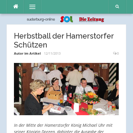
Direkt
Menü
zum
Inhalt
Herbstball der Hamerstorfer
Schützen
Autor im Artikel
12/11/2013
0
In der Mitte der Hamerstorfer König Michael Uhr mit
seiner Königin Doreen, dahinter die Ausgabe der