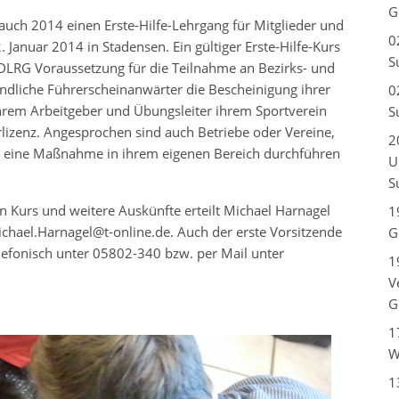
G
auch 2014 einen Erste-Hilfe-Lehrgang für Mitglieder und
0
 Januar 2014 in Stadensen. Ein gültiger Erste-Hilfe-Kurs
S
DLRG Voraussetzung für die Teilnahme an Bezirks- und
dliche Führerscheinanwärter die Bescheinigung ihrer
0
 ihrem Arbeitgeber und Übungsleiter ihrem Sportverein
S
lizenz. Angesprochen sind auch Betriebe oder Vereine,
2
bst eine Maßnahme in ihrem eigenen Bereich durchführen
U
S
 Kurs und weitere Auskünfte erteilt Michael Harnagel
1
chael.Harnagel@t-online.de. Auch der erste Vorsitzende
G
efonisch unter 05802-340 bzw. per Mail unter
1
V
G
1
W
1