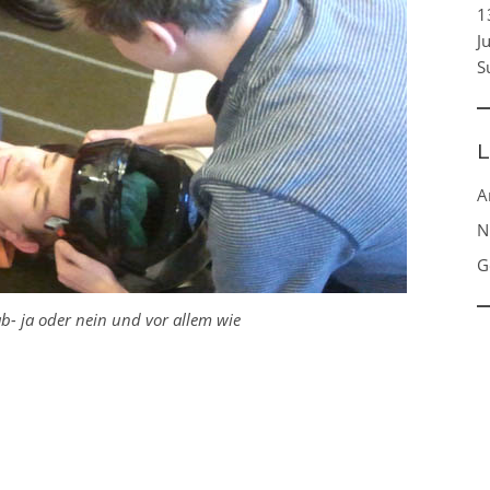
1
J
S
L
A
N
G
b- ja oder nein und vor allem wie