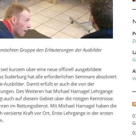
N
P
Z
gemischten Gruppe den Erläuterungen der Ausbilder
L
G
eit kurzem über eine neue offiziell ausgebildete
A
s Suderburg hat alle erforderlichen Seminare absolviert
V
lfe-Ausbilder. Damit erfüllt er auch die von der
zungen. Des Weiteren hat Michael Harnagel Lehrgänge
gt auch auf diesem Gebiet über die nötigen Kenntnisse.
ren im Rettungsdienst. Mit Michael Harnagel haben die
versierte Kraft vor Ort. Erste Lehrgänge in der ersten
0
n.
G
0