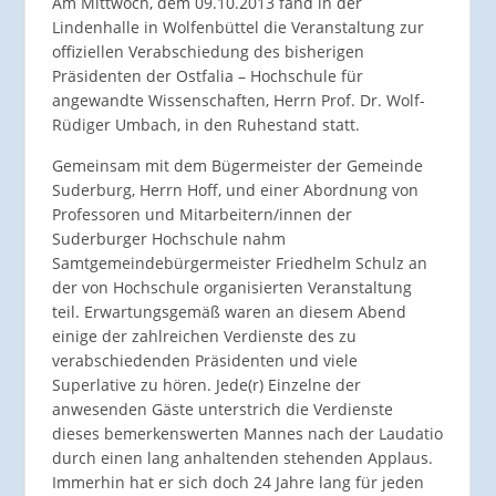
Am Mittwoch, dem 09.10.2013 fand in der
Lindenhalle in Wolfenbüttel die Veranstaltung zur
offiziellen Verabschiedung des bisherigen
Präsidenten der Ostfalia – Hochschule für
angewandte Wissenschaften, Herrn Prof. Dr. Wolf-
Rüdiger Umbach, in den Ruhestand statt.
Gemeinsam mit dem Bügermeister der Gemeinde
Suderburg, Herrn Hoff, und einer Abordnung von
Professoren und Mitarbeitern/innen der
Suderburger Hochschule nahm
Samtgemeindebürgermeister Friedhelm Schulz an
der von Hochschule organisierten Veranstaltung
teil. Erwartungsgemäß waren an diesem Abend
einige der zahlreichen Verdienste des zu
verabschiedenden Präsidenten und viele
Superlative zu hören. Jede(r) Einzelne der
anwesenden Gäste unterstrich die Verdienste
dieses bemerkenswerten Mannes nach der Laudatio
durch einen lang anhaltenden stehenden Applaus.
Immerhin hat er sich doch 24 Jahre lang für jeden