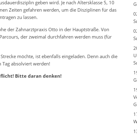
sdauerdisziplin geben wird. Je nach Altersklasse 5, 10
G
en Zeiten gefahren werden, um die Disziplinen für das
0
ntragen zu lassen.
S
Höhe der Zahnarztpraxis Otto in der Hauptstraße. Von
0
-Parcours, der zweimal durchfahren werden muss (für
S
2
U
 Strecke möchte, ist ebenfalls eingeladen. Denn auch die
S
 Tag absolviert werden!
1
flicht! Bitte daran denken!
G
1
V
G
1
W
1