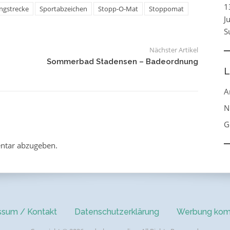
1
ngstrecke
Sportabzeichen
Stopp-O-Mat
Stoppomat
J
S
Nächster Artikel
Sommerbad Stadensen – Badeordnung
L
A
N
G
ntar abzugeben.
ssum / Kontakt
Datenschutzerklärung
Werbung kom