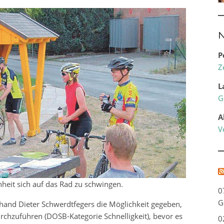
N
P
Z
L
G
A
V
eit sich auf das Rad zu schwingen.
0
G
rhand Dieter Schwerdtfegers die Möglichkeit gegeben,
rchzuführen (DOSB-Kategorie Schnelligkeit), bevor es
0