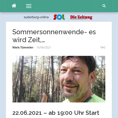
Direkt
Menü
zum
Inhalt
Sommersonnenwende- es
wird Zeit,…
Niels Tümmler
16/06/2021
0
22.06.2021 – ab 19:00 Uhr Start