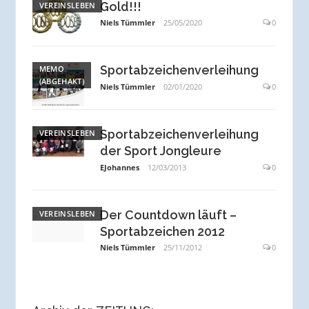
Gold!!!
VEREINSLEBEN
Niels Tümmler
25/05/2020
0
Sportabzeichenverleihung
MEMO
(ABGEHAKT)
Niels Tümmler
02/01/2020
0
Sportabzeichenverleihung
VEREINSLEBEN
der Sport Jongleure
EJohannes
12/03/2013
0
Der Countdown läuft –
VEREINSLEBEN
Sportabzeichen 2012
Niels Tümmler
25/11/2012
0