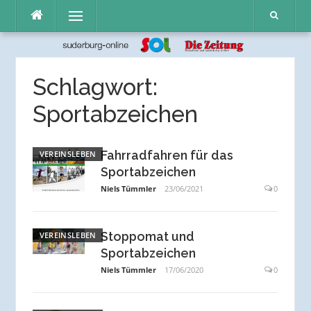
Direkt
Menü
zum
Inhalt
Schlagwort:
Sportabzeichen
Fahrradfahren für das
VEREINSLEBEN
Sportabzeichen
Niels Tümmler
23/06/2021
0
Stoppomat und
VEREINSLEBEN
Sportabzeichen
Niels Tümmler
17/06/2020
0