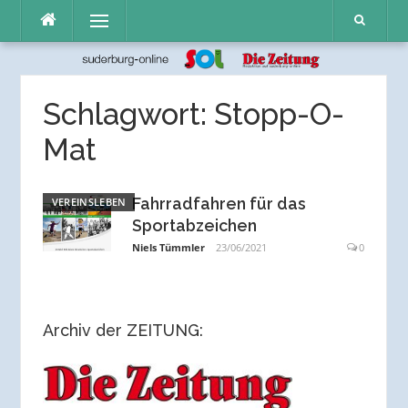
Direkt
Menü
zum
Inhalt
Schlagwort:
Stopp-O-
Mat
Fahrradfahren für das
VEREINSLEBEN
Sportabzeichen
Niels Tümmler
23/06/2021
0
Archiv der ZEITUNG: