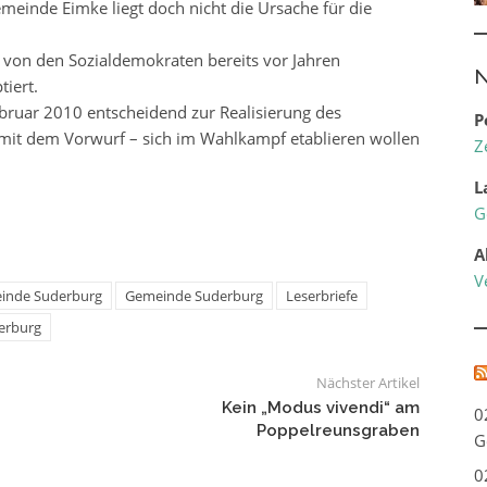
emeinde Eimke liegt doch nicht die Ursache für die
e von den Sozialdemokraten bereits vor Jahren
N
iert.
bruar 2010 entscheidend zur Realisierung des
P
 mit dem Vorwurf – sich im Wahlkampf etablieren wollen
Z
L
G
A
V
inde Suderburg
Gemeinde Suderburg
Leserbriefe
erburg
Nächster Artikel
Kein „Modus vivendi“ am
0
Poppelreunsgraben
G
0