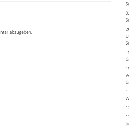
S
0
S
2
ntar abzugeben.
U
S
1
G
1
V
G
1
W
1
1
J