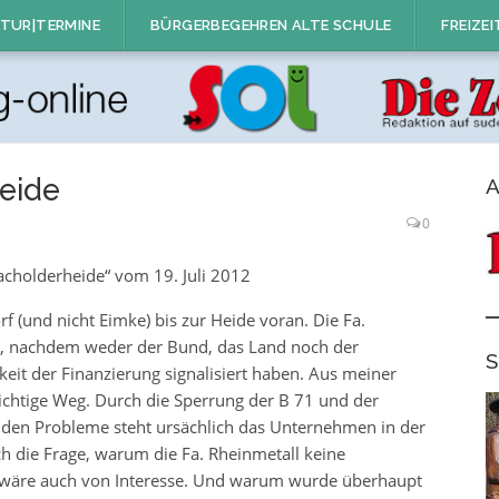
TUR|TERMINE
BÜRGERBEGEHREN ALTE SCHULE
FREIZEI
eide
A
0
acholderheide“ vom 19. Juli 2012
f (und nicht Eimke) bis zur Heide voran. Die Fa.
n, nachdem weder der Bund, das Land noch der
S
keit der Finanzierung signalisiert haben. Aus meiner
richtige Weg. Durch die Sperrung der B 71 und der
nden Probleme steht ursächlich das Unternehmen in der
uch die Frage, warum die Fa. Rheinmetall keine
nd wäre auch von Interesse. Und warum wurde überhaupt