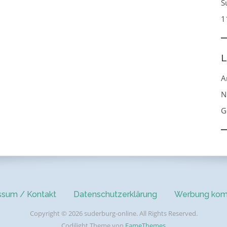
S
1
L
A
N
G
ssum / Kontakt
Datenschutzerklärung
Werbung kom
Copyright © 2026 suderburg-online. All Rights Reserved.
Codilight Theme von
FameThemes