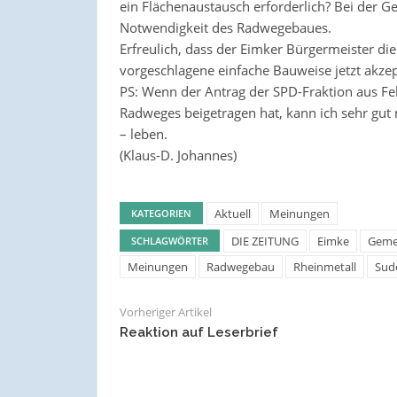
ein Flächenaustausch erforderlich? Bei der G
Notwendigkeit des Radwegebaues.
Erfreulich, dass der Eimker Bürgermeister di
vorgeschlagene einfache Bauweise jetzt akzept
PS: Wenn der Antrag der SPD-Fraktion aus Fe
Radweges beigetragen hat, kann ich sehr gut
– leben.
(Klaus-D. Johannes)
Aktuell
Meinungen
KATEGORIEN
DIE ZEITUNG
Eimke
Geme
SCHLAGWÖRTER
Meinungen
Radwegebau
Rheinmetall
Sud
Vorheriger Artikel
Reaktion auf Leserbrief