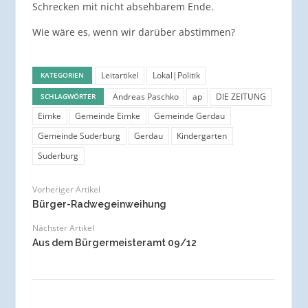
Schrecken mit nicht absehbarem Ende.
Wie wäre es, wenn wir darüber abstimmen?
Leitartikel
Lokal|Politik
KATEGORIEN
Andreas Paschko
ap
DIE ZEITUNG
SCHLAGWÖRTER
Eimke
Gemeinde Eimke
Gemeinde Gerdau
Gemeinde Suderburg
Gerdau
Kindergarten
Suderburg
Vorheriger Artikel
Bürger-Radwegeinweihung
Nächster Artikel
Aus dem Bürgermeisteramt 09/12