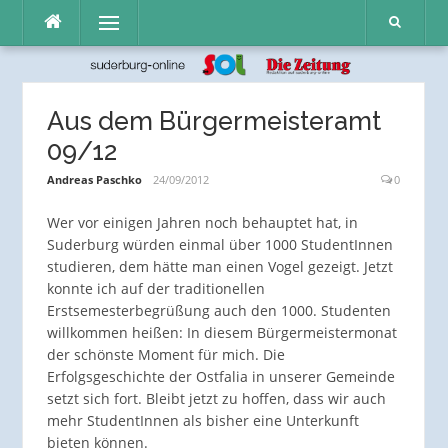
Direkt
Menü
zum
Inhalt
Aus dem Bürgermeisteramt
09/12
Andreas Paschko
24/09/2012
0
Wer vor einigen Jahren noch behauptet hat, in
Suderburg würden einmal über 1000 StudentInnen
studieren, dem hätte man einen Vogel gezeigt. Jetzt
konnte ich auf der traditionellen
Erstsemesterbegrüßung auch den 1000. Studenten
willkommen heißen: In diesem Bürgermeistermonat
der schönste Moment für mich. Die
Erfolgsgeschichte der Ostfalia in unserer Gemeinde
setzt sich fort. Bleibt jetzt zu hoffen, dass wir auch
mehr StudentInnen als bisher eine Unterkunft
bieten können.