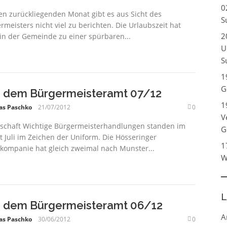
0
en zurückliegenden Monat gibt es aus Sicht des
S
rmeisters nicht viel zu berichten. Die Urlaubszeit hat
2
in der Gemeinde zu einer spürbaren...
U
S
1
G
 dem Bürgermeisteramt 07/12
1
as Paschko
21/07/2012
0
V
schaft Wichtige Bürgermeisterhandlungen standen im
G
 Juli im Zeichen der Uniform. Die Hösseringer
1
kompanie hat gleich zweimal nach Munster...
W
L
 dem Bürgermeisteramt 06/12
A
as Paschko
30/06/2012
0