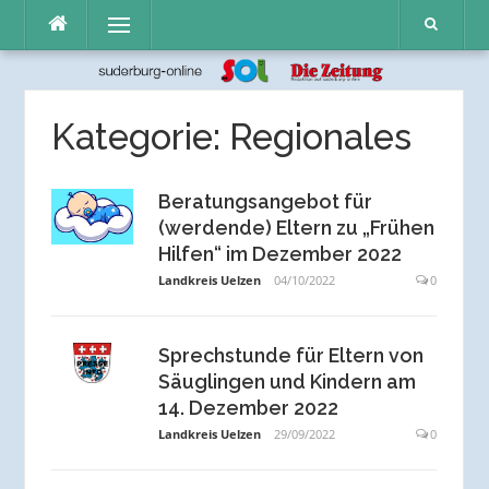
Direkt
Menü
zum
Inhalt
Kategorie:
Regionales
Beratungsangebot für
(werdende) Eltern zu „Frühen
Hilfen“ im Dezember 2022
Landkreis Uelzen
04/10/2022
0
Sprechstunde für Eltern von
Säuglingen und Kindern am
14. Dezember 2022
Landkreis Uelzen
29/09/2022
0