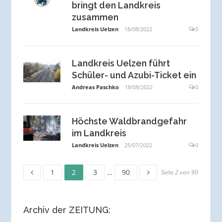
bringt den Landkreis
zusammen
Landkreis Uelzen
18/08/2022
0
Landkreis Uelzen führt
Schüler- und Azubi-Ticket ein
Andreas Paschko
18/08/2022
0
Höchste Waldbrandgefahr
im Landkreis
Landkreis Uelzen
25/07/2022
0
Seite
Seite
Seite
Seite
Seitennummerierung
1
2
3
…
90
Seite 2 von 90
der
Archiv der ZEITUNG:
Beiträge