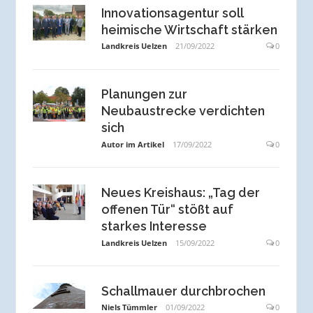
Innovationsagentur soll
heimische Wirtschaft stärken
Landkreis Uelzen
21/09/2022
0
Planungen zur
Neubaustrecke verdichten
sich
Autor im Artikel
17/09/2022
0
Neues Kreishaus: „Tag der
offenen Tür“ stößt auf
starkes Interesse
Landkreis Uelzen
15/09/2022
0
Schallmauer durchbrochen
Niels Tümmler
01/09/2022
0