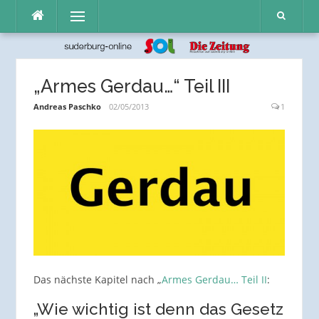
Direkt
Menü
zum
Inhalt
„Armes Gerdau…“ Teil III
Andreas Paschko
02/05/2013
1
Das nächste Kapitel nach „
Armes Gerdau… Teil II
:
„Wie wichtig ist denn das Gesetz