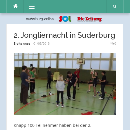
Direkt
Menü
zum
Inhalt
2. Jongliernacht in Suderburg
EJohannes
01/05/2013
0
Knapp 100 Teilnehmer haben bei der 2.