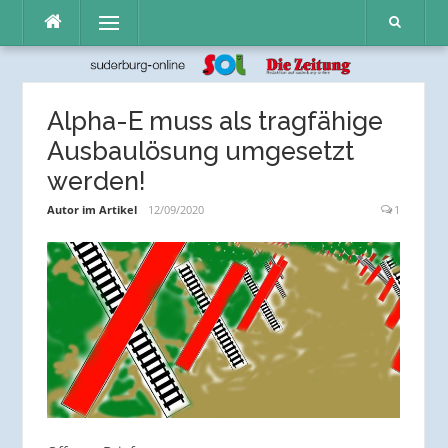
Direkt
Menü
zum
Inhalt
Alpha-E muss als tragfähige
Ausbaulösung umgesetzt
werden!
Autor im Artikel
12/09/2020
1