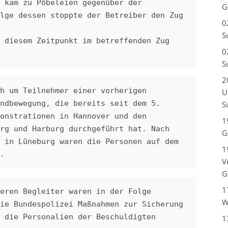
 kam zu Pöbeleien gegenüber der 
G
lge dessen stoppte der Betreiber den Zug 
0
S
 diesem Zeitpunkt im betreffenden Zug 
0
S
2
h um Teilnehmer einer vorherigen 
U
ndbewegung, die bereits seit dem 5. 
S
onstrationen in Hannover und den 
1
rg und Harburg durchgeführt hat. Nach 
G
 in Lüneburg waren die Personen auf dem 
1
.
V
G
1
eren Begleiter waren in der Folge 
W
ie Bundespolizei Maßnahmen zur Sicherung 
 die Personalien der Beschuldigten 
1