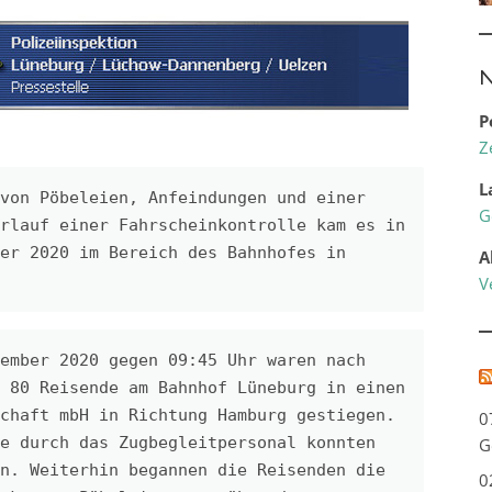
N
P
Z
L
von Pöbeleien, Anfeindungen und einer 
G
rlauf einer Fahrscheinkontrolle kam es in 
er 2020 im Bereich des Bahnhofes in 
A
V
ember 2020 gegen 09:45 Uhr waren nach 
 80 Reisende am Bahnhof Lüneburg in einen 
chaft mbH in Richtung Hamburg gestiegen. 
0
e durch das Zugbegleitpersonal konnten 
G
n. Weiterhin begannen die Reisenden die 
0