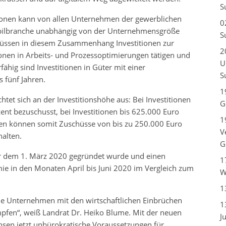
S
tionen kann von allen Unternehmen der gewerblichen
0
bilbranche unabhängig von der Unternehmensgröße
S
müssen in diesem Zusammenhang Investitionen zur
2
ionen in Arbeits- und Prozessoptimierungen tätigen und
U
fähig sind Investitionen in Güter mit einer
S
fünf Jahren.
1
htet sich an der Investitionshöhe aus: Bei Investitionen
G
nt bezuschusst, bei Investitionen bis 625.000 Euro
1
en können somit Zuschüsse von bis zu 250.000 Euro
V
halten.
G
r dem 1. März 2020 gegründet wurde und einen
1
 in den Monaten April bis Juni 2020 im Vergleich zum
W
1
le Unternehmen mit den wirtschaftlichen Einbrüchen
1
pfen“, weiß Landrat Dr. Heiko Blume. Mit der neuen
J
sen jetzt unbürokratische Voraussetzungen für