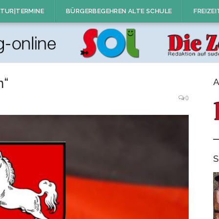
TUR|TERMINE
BÜRGERBEGEHREN ALTE SCHULE
FREIZEI
n“
A
0
S