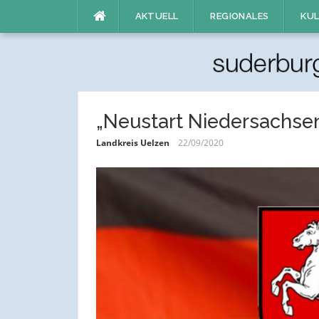
Direkt
AKTUELL
REGIONALES
KUL
zum
Inhalt
„Neustart Niedersachse
Landkreis Uelzen
22/09/2020