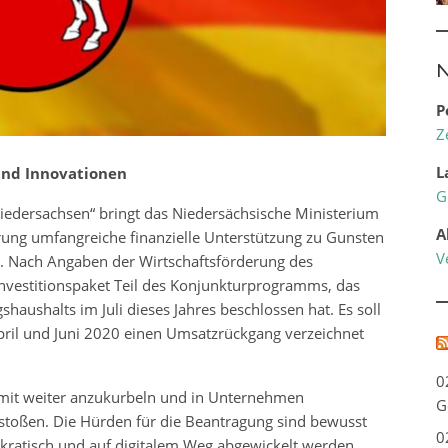
N
P
Z
L
 und Innovationen
G
dersachsen“ bringt das Niedersächsische Ministerium
A
ierung umfangreiche finanzielle Unterstützung zu Gunsten
V
 Nach Angaben der Wirtschaftsförderung des
Investitionspaket Teil des Konjunkturprogramms, das
aushalts im Juli dieses Jahres beschlossen hat. Es soll
ril und Juni 2020 einen Umsatzrückgang verzeichnet
0
 damit weiter anzukurbeln und in Unternehmen
G
ustoßen. Die Hürden für die Beantragung sind bewusst
0
okratisch und auf digitalem Weg abgewickelt werden.