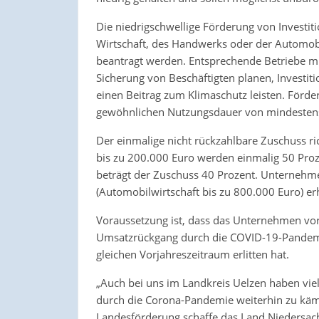
Die niedrigschwellige Förderung von Investi
Wirtschaft, des Handwerks oder der Automo
beantragt werden. Entsprechende Betriebe 
Sicherung von Beschäftigten planen, Investit
einen Beitrag zum Klimaschutz leisten. Förder
gewöhnlichen Nutzungsdauer von mindestens 
Der einmalige nicht rückzahlbare Zuschuss ric
bis zu 200.000 Euro werden einmalig 50 Proze
beträgt der Zuschuss 40 Prozent. Unternehm
(Automobilwirtschaft bis zu 800.000 Euro) er
Voraussetzung ist, dass das Unternehmen vo
Umsatzrückgang durch die COVID-19-Pandemie
gleichen Vorjahreszeitraum erlitten hat.
„Auch bei uns im Landkreis Uelzen haben vie
durch die Corona-Pandemie weiterhin zu käm
Landesförderung schaffe das Land Niedersach