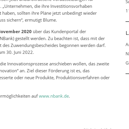
S
 „Unternehmen, die ihre Investitionsvorhaben
1
 haben, sollten ihre Pläne jetzt unbedingt wieder
uss sichern“, ermutigt Blume.
November 2020
über das Kundenportal der
L
NBank) gestellt werden. Zu beachten ist, dass mit der
A
t des Zuwendungsbescheides begonnen werden darf.
um 30. Juni 2022.
N
G
 die Innovationsprozesse anschieben wollen, das zweite
ation“ an. Ziel dieser Förderung ist es, das
besserte oder neue Produkte, Produktionsverfahren oder
ermöglichkeiten auf
www.nbank.de
.