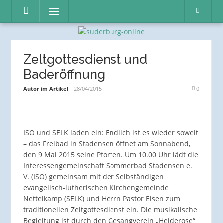
Direkt
Menü
zum
Inhalt
Zeltgottesdienst und
Baderöffnung
Autor im Artikel
28/04/2015
0
ISO und SELK laden ein: Endlich ist es wieder soweit
– das Freibad in Stadensen öffnet am Sonnabend,
den 9 Mai 2015 seine Pforten. Um 10.00 Uhr lädt die
Interessengemeinschaft Sommerbad Stadensen e.
V. (ISO) gemeinsam mit der Selbständigen
evangelisch-lutherischen Kirchengemeinde
Nettelkamp (SELK) und Herrn Pastor Eisen zum
traditionellen Zeltgottesdienst ein. Die musikalische
Begleitung ist durch den Gesangverein „Heiderose“