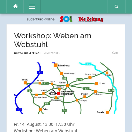
Direkt
Menü
zum
Inhalt
Workshop: Weben am
Webstuhl
Autor im Artikel
20/02/2015
0
Fr, 14. August, 13.30–17.30 Uhr
Workshop: Weben am Webstuhl