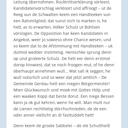
Leitung öbernohmen. Rücktrittserklärung vörleest,
Kandidatenvörschlag verkloort und affroogt – ut de
Reeg vun de Schwatten keem een Handteeken vun
een Ratsmitglied, dat sunst nich to marken is, he
hett, as to erwarten, Volker Schulz ut Bohlsen
vörslogen. De Opposition har keen Kandidaten in
Angebot, weer jo sowieso ohne Chance wesen, und
so keem dat to de Afstimmung mit Handteeken – uk
dütmol wedder instimmig. Hentschke sprung denn
op und groleerte Schulz. De hett eer denn erstmol
dorop hinwiest, dat se noch froogen mut, of he denn
öberhaupt annehmen wull… Wat sall ik seggen, he
wull notürlich und so weer dat jetzt amtlich – De
Gemeinde Gerdau hett een niegen Börgermeister!
Mien Glückwunsch und mook mit Gottes Hölp und
een waaken Kopp dat beste dorut. Een niege Bessen
kann ja ok gut kehren, wenn he will. Man mutt nur
de Lienen rechttietig dörchschnieden, de de een
oder anner viellicht an di fasttüddelt hett!
Denn keem de groote Sabbelei – de ole Schultheiß