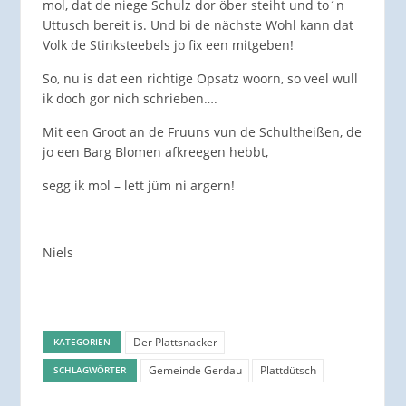
mol, dat de niege Schulz dor öber steiht und to´n
Uttusch bereit is. Und bi de nächste Wohl kann dat
Volk de Stinksteebels jo fix een mitgeben!
So, nu is dat een richtige Opsatz woorn, so veel wull
ik doch gor nich schrieben….
Mit een Groot an de Fruuns vun de Schultheißen, de
jo een Barg Blomen afkreegen hebbt,
segg ik mol – lett jüm ni argern!
Niels
Der Plattsnacker
KATEGORIEN
Gemeinde Gerdau
Plattdütsch
SCHLAGWÖRTER