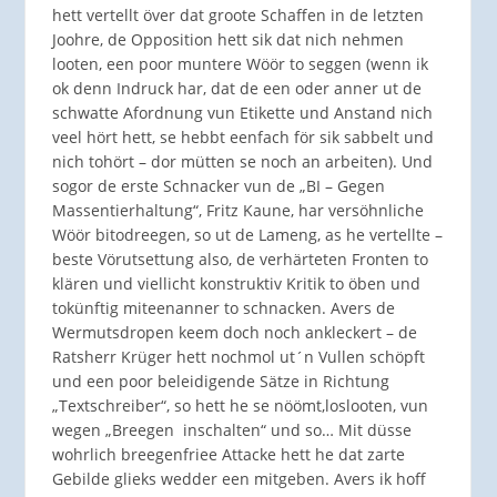
hett vertellt över dat groote Schaffen in de letzten
Joohre, de Opposition hett sik dat nich nehmen
looten, een poor muntere Wöör to seggen (wenn ik
ok denn Indruck har, dat de een oder anner ut de
schwatte Afordnung vun Etikette und Anstand nich
veel hört hett, se hebbt eenfach för sik sabbelt und
nich tohört – dor mütten se noch an arbeiten). Und
sogor de erste Schnacker vun de „BI – Gegen
Massentierhaltung“, Fritz Kaune, har versöhnliche
Wöör bitodreegen, so ut de Lameng, as he vertellte –
beste Vörutsettung also, de verhärteten Fronten to
klären und viellicht konstruktiv Kritik to öben und
tokünftig miteenanner to schnacken. Avers de
Wermutsdropen keem doch noch ankleckert – de
Ratsherr Krüger hett nochmol ut´n Vullen schöpft
und een poor beleidigende Sätze in Richtung
„Textschreiber“, so hett he se nöömt,loslooten, vun
wegen „Breegen inschalten“ und so… Mit düsse
wohrlich breegenfriee Attacke hett he dat zarte
Gebilde glieks wedder een mitgeben. Avers ik hoff