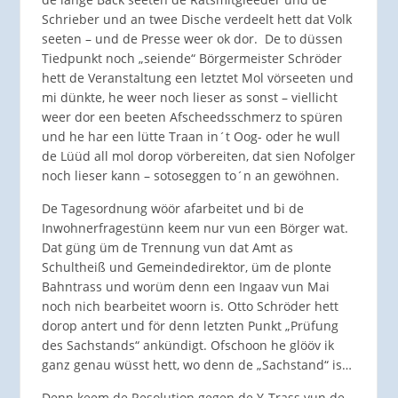
Schrieber und an twee Dische verdeelt hett dat Volk
seeten – und de Presse weer ok dor. De to düssen
Tiedpunkt noch „seiende“ Börgermeister Schröder
hett de Veranstaltung een letztet Mol vörseeten und
mi dünkte, he weer noch lieser as sonst – viellicht
weer dor een beeten Afscheedsschmerz to spüren
und he har een lütte Traan in´t Oog- oder he wull
de Lüüd all mol dorop vörbereiten, dat sien Nofolger
noch lieser kann – sotoseggen to´n an gewöhnen.
De Tagesordnung wöör afarbeitet und bi de
Inwohnerfragestünn keem nur vun een Börger wat.
Dat güng üm de Trennung vun dat Amt as
Schultheiß und Gemeindedirektor, üm de plonte
Bahntrass und worüm denn een Ingaav vun Mai
noch nich bearbeitet woorn is. Otto Schröder hett
dorop antert und för denn letzten Punkt „Prüfung
des Sachstands“ ankündigt. Ofschoon he glööv ik
ganz genau wüsst hett, wo denn de „Sachstand“ is…
Denn keem de Resolution gegen de Y-Trass vun de