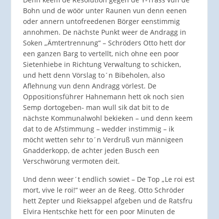
Bohn und de wöör unter Raunen vun denn eenen
oder annern untofreedenen Börger eenstimmig
annohmen. De nächste Punkt weer de Andragg in
Soken „Ämtertrennung“ – Schröders Otto hett dor
een ganzen Barg to vertellt, nich ohne een poor
Sietenhiebe in Richtung Verwaltung to schicken,
und hett denn Vörslag to´n Bibeholen, also
Aflehnung vun denn Andragg vörlest. De
Oppositionsführer Hahnemann hett ok noch sien
Semp dortogeben- man wull sik dat bit to de
nächste Kommunalwohl bekieken – und denn keem
dat to de Afstimmung – wedder instimmig – ik
möcht wetten sehr to´n Verdruß vun männigeen
Gnadderkopp, de achter jeden Busch een
Verschwörung vermoten deit.
Und denn weer´t endlich sowiet – De Top „Le roi est
mort, vive le roi!“ weer an de Reeg. Otto Schröder
hett Zepter und Rieksappel afgeben und de Ratsfru
Elvira Hentschke hett för een poor Minuten de