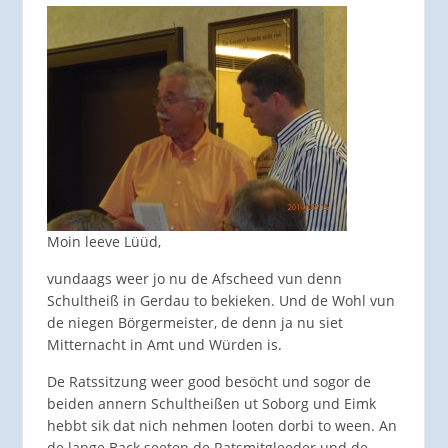
Moin leeve Lüüd,
vundaags weer jo nu de Afscheed vun denn
Schultheiß in Gerdau to bekieken. Und de Wohl vun
de niegen Börgermeister, de denn ja nu siet
Mitternacht in Amt und Würden is.
De Ratssitzung weer good besöcht und sogor de
beiden annern Schultheißen ut Soborg und Eimk
hebbt sik dat nich nehmen looten dorbi to ween. An
de lange Back seeten de Ratsmitgleeder und de