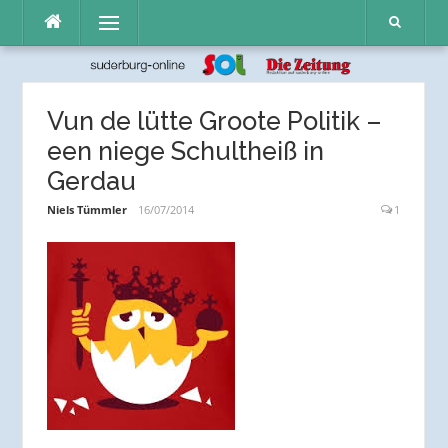
Direkt
Menü
zum
Inhalt
Vun de lütte Groote Politik –
een niege Schultheiß in
Gerdau
Niels Tümmler
16/07/2014
1