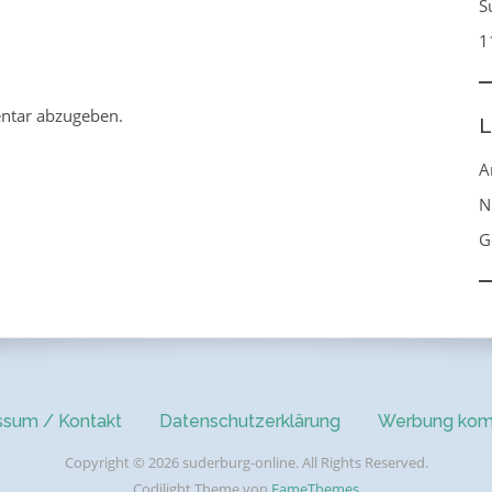
S
1
ntar abzugeben.
L
A
N
G
ssum / Kontakt
Datenschutzerklärung
Werbung kom
Copyright © 2026 suderburg-online. All Rights Reserved.
Codilight Theme von
FameThemes