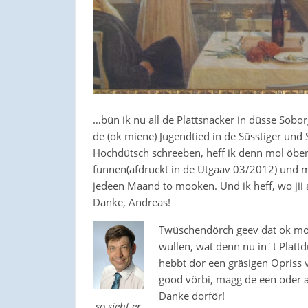
…bün ik nu all de Plattsnacker in düsse Sobo
de (ok miene) Jugendtied in de Süsstiger und 
Hochdütsch schreeben, heff ik denn mol öbers
funnen(afdruckt in de Utgaav 03/2012) und mi 
jedeen Maand to mooken. Und ik heff, wo jii a
Danke, Andreas!
Twüschendörch geev dat ok mol
wullen, wat denn nu in´t Platt
hebbt dor een gräsigen Opriss
good vörbi, magg de een oder a
Danke dorför!
so sieht er