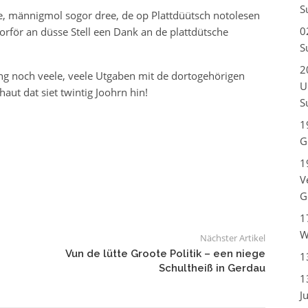
S
e, männigmol sogor dree, de op Plattdüütsch notolesen
0
orför an düsse Stell een Dank an de plattdütsche
S
2
g noch veele, veele Utgaben mit de dortogehörigen
U
ut dat siet twintig Joohrn hin!
S
1
G
1
V
G
1
W
Nächster Artikel
Vun de lütte Groote Politik – een niege
1
Schultheiß in Gerdau
1
J