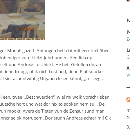
N
P
Z
L
rger Monatsgazett. Anfungen hett dat mit een Text öber
G
Söbentiger vun´t letzt Johrhunnert. Eentlich op
ett und Andreas toschickt. He hett Gefullen doran
A
denn froogt, of ik nich Lust heff, denn Plattsnacker
V
ll siet achuntwintig Utgaben lesen künnt, „Ja“ seggt.
 een, twee „Beschwerden“, wiel mi wölk vörschrieben
düütsche hört und wat dor nix to sööken hem sull. De
0
 vun mookt. Avers de Tieten vun de Zensur sünd man
G
nner se ok notrueern. Dor stünn Andreas achter mi! Ok
0