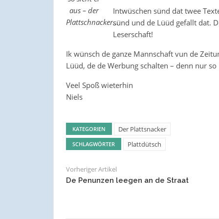
aus – der
Intwüschen sünd dat twee Text
Plattschnacker…
sünd und de Lüüd gefallt dat. D
Leserschaft!
Ik wünsch de ganze Mannschaft vun de Zeitun
Lüüd, de de Werbung schalten – denn nur so ha
Veel Spoß wieterhin
Niels
Der Plattsnacker
KATEGORIEN
Plattdütsch
SCHLAGWÖRTER
Vorheriger Artikel
De Penunzen leegen an de Straat