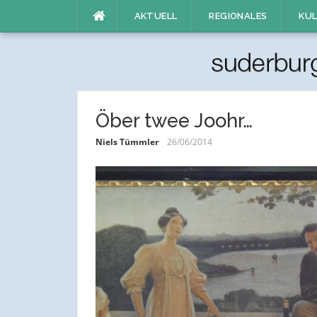
Direkt
AKTUELL
REGIONALES
KUL
zum
Inhalt
Öber twee Joohr…
Niels Tümmler
26/06/2014