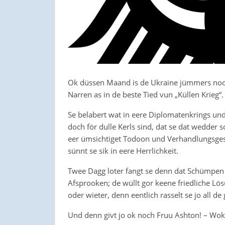
Ok düssen Maand is de Ukraine jümmers noch
Narren as in de beste Tied vun „Küllen Krieg“.
Se belabert wat in eere Diplomatenkrings und
doch för dulle Kerls sind, dat se dat wedder
eer ümsichtiget Todoon und Verhandlungsges
sünnt se sik in eere Herrlichkeit.
Twee Dagg loter fangt se denn dat Schümpen 
Afsprooken; de wüllt gor keene friedliche Lö
oder wieter, denn eentlich rasselt se jo all de
Und denn givt jo ok noch Fruu Ashton! – Wok