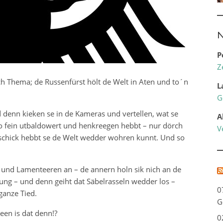
N
P
Z
 Thema; de Russenfürst hölt de Welt in Aten und to´n
L
G
 denn kieken se in de Kameras und vertellen, wat se
A
 so fein utbaldowert und henkreegen hebbt – nur dörch
V
chick hebbt se de Welt wedder wohren kunnt. Und so
und Lamenteeren an – de annern holn sik nich an de
sung – und denn geiht dat Säbelrasseln wedder los –
0
 ganze Tied.
G
een is dat denn!?
0