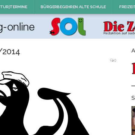
TUR|TERMINE
BÜRGERBEGEHREN ALTE SCHULE
FREIZEI
4/2014
A
0
S