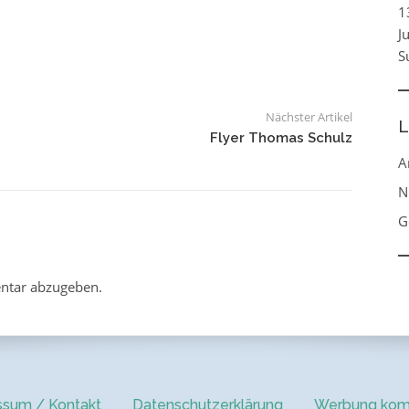
1
J
S
Nächster Artikel
L
Flyer Thomas Schulz
A
N
G
ntar abzugeben.
ssum / Kontakt
Datenschutzerklärung
Werbung kom