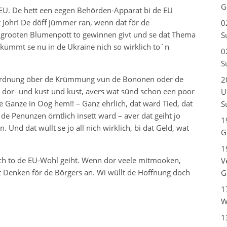
G
e EU. De hett een eegen Behörden-Apparat bi de EU
´t Johr! De döff jümmer ran, wenn dat för de
0
 grooten Blumenpott to gewinnen givt und se dat Thema
S
m kümmt se nu in de Ukraine nich so wirklich to´n
0
S
rordnung öber de Krümmung vun de Bononen oder de
2
 dor- und kust und kust, avers wat sünd schon een poor
U
 Ganze in Oog hem!! – Ganz ehrlich, dat ward Tied, dat
S
de Penunzen örntlich insett ward – aver dat geiht jo
1
 Und dat wüllt se jo all nich wirklich, bi dat Geld, wat
G
1
och to de EU-Wohl geiht. Wenn dor veele mitmooken,
V
t Denken för de Börgers an. Wi wüllt de Hoffnung doch
G
1
W
1