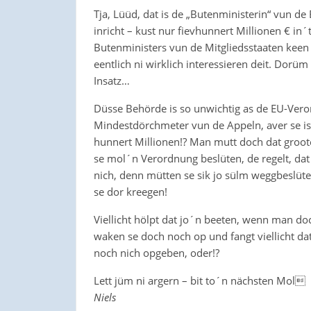
Tja, Lüüd, dat is de „Butenministerin“ vun d
inricht – kust nur fievhunnert Millionen € in
Butenministers vun de Mitgliedsstaaten keen
eentlich ni wirklich interessieren deit. Dorü
Insatz…
Düsse Behörde is so unwichtig as de EU-Ve
Mindestdörchmeter vun de Appeln, aver se is
hunnert Millionen!? Man mutt doch dat groote
se mol´n Verordnung beslüten, de regelt, dat 
nich, denn mütten se sik jo sülm weggbeslüten.
se dor kreegen!
Viellicht hölpt dat jo´n beeten, wenn man d
waken se doch noch op und fangt viellicht da
noch nich opgeben, oder!?
Lett jüm ni argern – bit to´n nächsten Mol
Niels