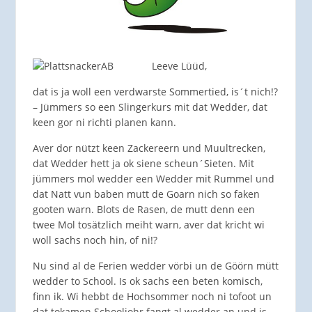
Leeve Lüüd,
dat is ja woll een verdwarste Sommertied, is´t nich!?
– Jümmers so een Slingerkurs mit dat Wedder, dat
keen gor ni richti planen kann.
Aver dor nützt keen Zackereern und Muultrecken,
dat Wedder hett ja ok siene scheun´Sieten. Mit
jümmers mol wedder een Wedder mit Rummel und
dat Natt vun baben mutt de Goarn nich so faken
gooten warn. Blots de Rasen, de mutt denn een
twee Mol tosätzlich meiht warn, aver dat kricht wi
woll sachs noch hin, of ni!?
Nu sind al de Ferien wedder vörbi un de Göörn mütt
wedder to School. Is ok sachs een beten komisch,
finn ik. Wi hebbt de Hochsommer noch ni tofoot un
dat tokamen Schooljohr fangt al wedder an und is