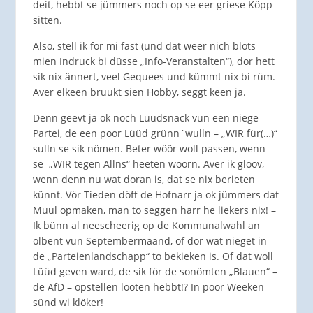
deit, hebbt se jümmers noch op se eer griese Köpp
sitten.
Also, stell ik för mi fast (und dat weer nich blots
mien Indruck bi düsse „Info-Veranstalten“), dor hett
sik nix ännert, veel Gequees und kümmt nix bi rüm.
Aver elkeen bruukt sien Hobby, seggt keen ja.
Denn geevt ja ok noch Lüüdsnack vun een niege
Partei, de een poor Lüüd grünn´wulln – „WIR für(…)“
sulln se sik nömen. Beter wöör woll passen, wenn
se „WIR tegen Allns“ heeten wöörn. Aver ik glööv,
wenn denn nu wat doran is, dat se nix berieten
künnt. Vör Tieden döff de Hofnarr ja ok jümmers dat
Muul opmaken, man to seggen harr he liekers nix! –
Ik bünn al neescheerig op de Kommunalwahl an
ölbent vun Septembermaand, of dor wat nieget in
de „Parteienlandschapp“ to bekieken is. Of dat woll
Lüüd geven ward, de sik för de sonömten „Blauen“ –
de AfD – opstellen looten hebbt!? In poor Weeken
sünd wi klöker!