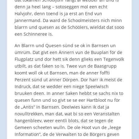
denn ja heel lang – sotoseggen mol een echt
Halvjohr, denn toend is ja erst an End vun
Jannermand. Da ward de Schoolmeisters nich minn
blarrn und quesen as de Schöölers, wieldat dat sooo
een Schinneree is.
An Blarrn und Quesen sünd se ok in Barnsen un
ümrüm. Dat givt een Ännern vun de Buuplan för de
Flugplatz und dor hett sik denn glieks een Tegenvolk
utbilt, as dat faken so is. Twee vun de Baasgrupp
koomt woll ok ut Barnsen, man de anner foffti
Perzent sünd ut anner Dörpen. Dor harr ik meist de
Indruck, dat se wedder een niege Speelwisch
bruuken deen. In anner Saken hebbt se sachs nix to
quesen funn und so givt se se eer Hartbloot nu för
de „Antis“ in Barnsen. Deelwies kann ik dat ja
novulltrekken, man dat, wat bi so een Veranstalten
hangenbleev, weer eentli blots, dat se tegen de
Gemeen scheeten wulln. De ole Hoot vun de „leege
Information“, de de Verwalten to de Börgers geven