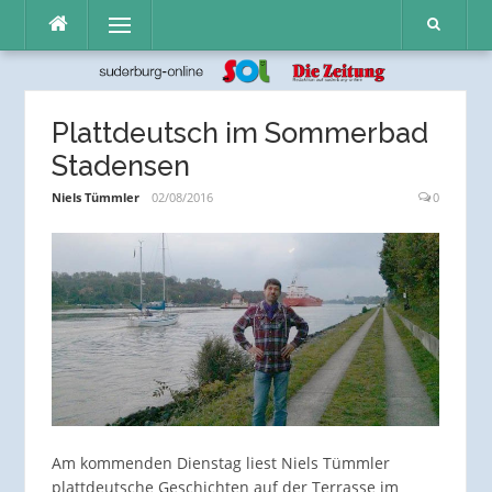
Direkt
Menü
zum
Inhalt
Plattdeutsch im Sommerbad
Stadensen
Niels Tümmler
02/08/2016
0
Am kommenden Dienstag liest Niels Tümmler
plattdeutsche Geschichten auf der Terrasse im