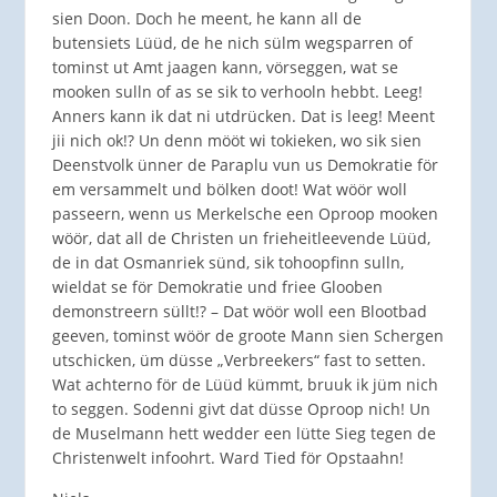
sien Doon. Doch he meent, he kann all de
butensiets Lüüd, de he nich sülm wegsparren of
tominst ut Amt jaagen kann, vörseggen, wat se
mooken sulln of as se sik to verhooln hebbt. Leeg!
Anners kann ik dat ni utdrücken. Dat is leeg! Meent
jii nich ok!? Un denn mööt wi tokieken, wo sik sien
Deenstvolk ünner de Paraplu vun us Demokratie för
em versammelt und bölken doot! Wat wöör woll
passeern, wenn us Merkelsche een Oproop mooken
wöör, dat all de Christen un frieheitleevende Lüüd,
de in dat Osmanriek sünd, sik tohoopfinn sulln,
wieldat se för Demokratie und friee Glooben
demonstreern süllt!? – Dat wöör woll een Blootbad
geeven, tominst wöör de groote Mann sien Schergen
utschicken, üm düsse „Verbreekers“ fast to setten.
Wat achterno för de Lüüd kümmt, bruuk ik jüm nich
to seggen. Sodenni givt dat düsse Oproop nich! Un
de Muselmann hett wedder een lütte Sieg tegen de
Christenwelt infoohrt. Ward Tied för Opstaahn!