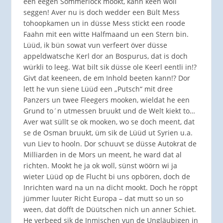
een eegen Sommerlock mookt, kann keen woll
seggen! Aver nu is doch wedder een Bült Mess
tohoopkamen un in düsse Mess stickt een roode
Faahn mit een witte Halfmaand un een Stern bin.
Lüüd, ik bün sowat vun verfeert över düsse
appeldwatsche Kerl dor an Bospurus, dat is doch
würkli to leeg. Wat bilt sik düsse ole Keerl eentli in!?
Givt dat keeneen, de em Inhold beeten kann!? Dor
lett he vun siene Lüüd een „Putsch“ mit dree
Panzers un twee Fleegers mooken, wieldat he een
Grund to´n utmessen bruukt und de Welt kiekt to…
Aver wat süllt se ok mooken, wo se doch meent, dat
se de Osman bruukt, üm sik de Lüüd ut Syrien u.a.
vun Liev to hooln. Dor schuuvt se düsse Autokrat de
Milliarden in de Mors un meent, he ward dat al
richten. Mookt he ja ok woll, sünst wöörn wi ja
wieter Lüüd op de Flucht bi uns opbören, doch de
Inrichten ward na un na dicht mookt. Doch he röppt
jümmer luuter Richt Europa – dat mutt so un so
ween, dat döfft de Düütschen nich un anner Schiet.
He verbeed sik de Inmischen vun de Ungläubigen in