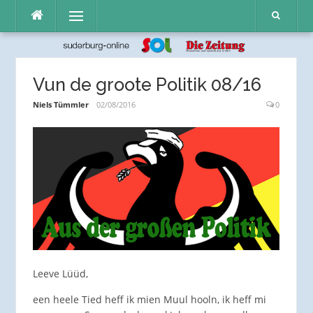
Direkt
Menü
zum
Inhalt
Vun de groote Politik 08/16
Niels Tümmler
02/08/2016
0
Leeve Lüüd,
een heele Tied heff ik mien Muul hooln, ik heff mi