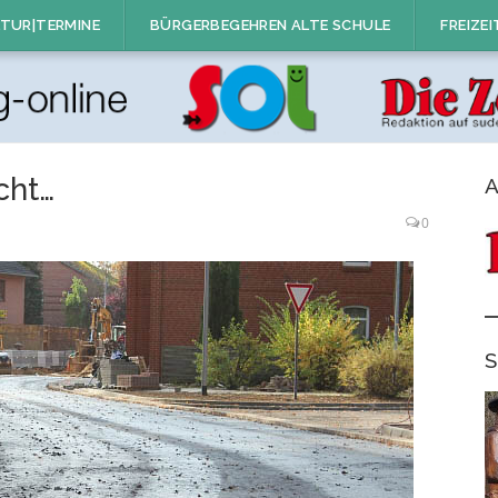
TUR|TERMINE
BÜRGERBEGEHREN ALTE SCHULE
FREIZEI
cht…
A
0
S