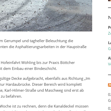
N
P
Z
m Gerumpel und tagheller Beleuchtung die
L
ten die Asphaltierungsarbeiten in der Haupstraße
G
A
Hofeinfahrt Wöhling bis zur Praxis Böttcher
V
it dem Einbau einer Bindeschicht.
ltige Decke aufgebracht, ebenfalls aus Richtung „Im
 zur Hardaubrücke. Dieser Bereich wird komplett
ße, Karl-Hilmer-Straße und Maschweg sind erst ab
0
 zu befahren.
G
Woche ist zu rechnen, denn die Kanaldeckel müssen
0