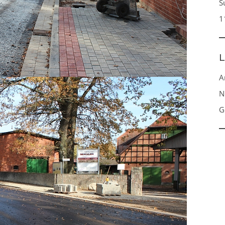
S
1
L
A
N
G