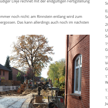
diger Lil
i
je rechnet mit der endgültigen Fertigstellung
S
0
s immer noch nicht: am Rinnstein entlang wird zum
S
ergossen. Das kann allerdings auch noch im nächsten
2
U
S
1
G
1
V
G
1
W
1
1
J