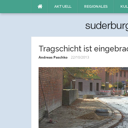
Direkt
AKTUELL
REGIONALES
KUL
zum
Inhalt
Tragschicht ist eingebra
Andreas Paschko
22/10/2013