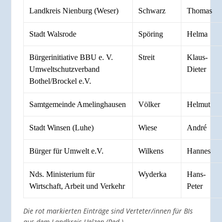
Landkreis Nienburg (Weser)
Schwarz
Thomas
Stadt Walsrode
Spöring
Helma
Bürgerinitiative BBU e. V.
Streit
Klaus-
Umweltschutzverband
Dieter
Bothel/Brockel e.V.
Samtgemeinde Amelinghausen
Völker
Helmut
Stadt Winsen (Luhe)
Wiese
André
Bürger für Umwelt e.V.
Wilkens
Hannes
Nds. Ministerium für
Wyderka
Hans-
Wirtschaft, Arbeit und Verkehr
Peter
Die rot markierten Einträge sind Verteter/innen für BIs
aus dem Landkreis Uelzen (Red.)