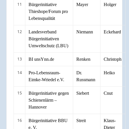
11
Bürgerinitiative
Mayer
Holger
Thieshope/Forum pro
Lebensqualität
12
Landesverband
Niemann
Eckehard
Bürgerinitiativen
Umweltschutz (LBU)
13
BI unsYnn.de
Renken
Christoph
14
Pro-Lebensraum-
Dr.
Heiko
Eimke-Wriedel e.V.
Russmann
15
Bürgerinitiative gegen
Siebert
Cnut
Schienenlärm –
Hannover
16
Bürgerinitiative BBU
Streit
Klaus-
e. V.
Dieter