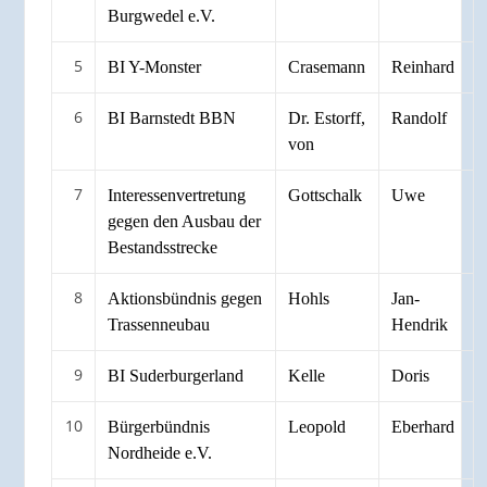
Burgwedel e.V.
5
BI Y-Monster
Crasemann
Reinhard
6
BI Barnstedt BBN
Dr. Estorff,
Randolf
von
7
Interessenvertretung
Gottschalk
Uwe
gegen den Ausbau der
Bestandsstrecke
8
Aktionsbündnis gegen
Hohls
Jan-
Trassenneubau
Hendrik
9
BI Suderburgerland
Kelle
Doris
10
Bürgerbündnis
Leopold
Eberhard
Nordheide e.V.