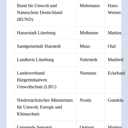
Bund für Umwelt und
Mohrmann
Hans-
Naturschutz Deutschland
Werner
(BUND)
Hansestadt Lüneburg
Moßmann
Markus
Samtgemeinde Hanstedt
Muus
Olaf
Landkreis Lüneburg
Nahrstedt
Manfred
Landesverband
Niemann
Eckehard
Bürgerinitiativen
Umweltschutz (LBU)
Niedersächsisches Ministerium
Nostiz
Gundela
für Umwelt, Energie und
Klimaschutz
Gemeinde Seevetal
Oertzen
Martina