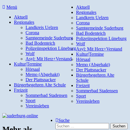
Direkt
Menü
Aktuell
zum
Regionales
Aktuell
Inhalt
Landkreis Uelzen
Regionales
Corona
Landkreis Uelzen
Samtgemeinde Suderburg
Corona
Bad Bodenteich
Samtgemeinde Suderburg
Polizeiinspektion Lüneburg
Bad Bodenteich
Wolf
Polizeiinspektion Lüneburg
Asyl: Mit Herz+Verstand
Wolf
Kultur|Termine
Asyl: Mit Herz+Verstand
Hörsaal
Kultur|Termine
Memo (Abgehakt)
Hörsaal
Der Plattsnacker
Memo (Abgehakt)
Bürgerbegehren Alte
Der Plattsnacker
Schule
Bürgerbegehren Alte Schule
Freizeit
Freizeit
Sommerbad Stadensen
Sommerbad Stadensen
Sport
Sport
Vereinsleben
Vereinsleben
Suche
Suchen
Mehr als