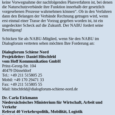
keine Vorwegnahme der nachfolgenden Planverfahren ist, bei denen
die Naturschutzverbände ihre Funktion innerhalb der gesetzlich
vorgesehenen Prozesse wahrnehmen können“. Ob in den Verfahren
dann den Belangen der Verbände Rechnung getragen wird, wenn
erst einmal einer Trasse der Vorzug gegeben worden ist, ist ein
ungedeckter Scheck auf die Zukunft. Der NABU fordert seine
Beteiligung!
Schicken Sie als NABU-Mitglied, wenn Sie den NABU im
Dialogforum vertreten sehen möchten Ihre Forderung an:
Dialogforum Schiene Nord
Projektleiter: Daniel Hitschfeld
vom Hoff Kommunikation GmbH
Prinz-Georg-Str. 104
40479 Düsseldorf
Tel.: +49 211 515805 25
Mobil: +49 170 29471 33
Fax: +49 211 515805 55
Mail: hitschfeld@dialogforum-schiene-nord.de
Dr. Carla Eickmann
Niedersächsisches Ministerium für Wirtschaft, Arbeit
und
Verkehr
Referat 40 Verkehrspolitik, Mobilität, Logistik