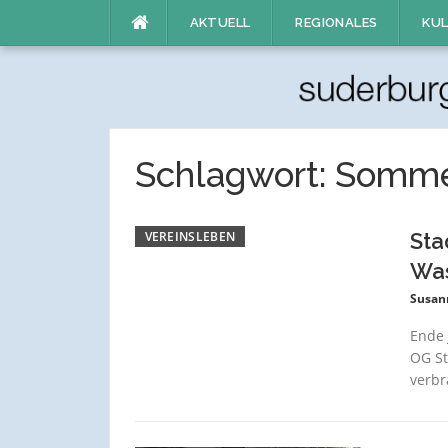
Direkt
AKTUELL
REGIONALES
KUL
zum
Inhalt
Schlagwort:
Somme
VEREINSLEBEN
Sta
Was
Susan
Ende 
OG St
verbr