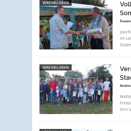
VEREINSLEBEN
Vol
So
Susan
Joach
im Le
Stade
VEREINSLEBEN
Ver
Sta
Andre
Wette
Freib
ihre 