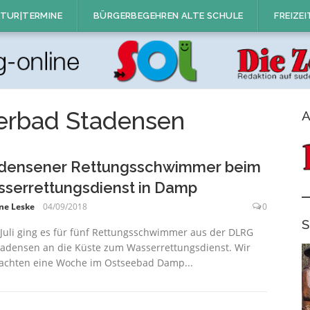
TUR|TERMINE
BÜRGERBEGEHREN ALTE SCHULE
FREIZEI
rbad Stadensen
A
densener Rettungsschwimmer beim
serrettungsdienst in Damp
ne Leske
04/09/2018
0
S
Juli ging es für fünf Rettungsschwimmer aus der DLRG
adensen an die Küste zum Wasserrettungsdienst. Wir
achten eine Woche im Ostseebad Damp...