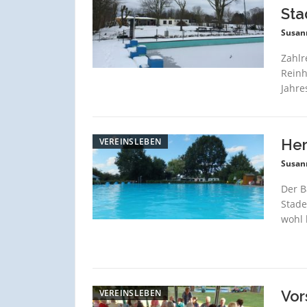
Sta
Susan
Zahlr
Reinh
Jahre
VEREINSLEBEN
Her
Susan
Der B
Stade
wohl 
VEREINSLEBEN
Vor