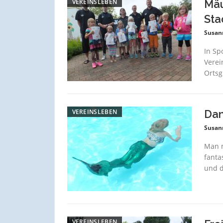
VEREINSLEBEN
Mäu
Sta
Susan
In Sp
Verei
Ortsg
VEREINSLEBEN
Dan
Susan
Man m
fanta
und d
VEREINSLEBEN