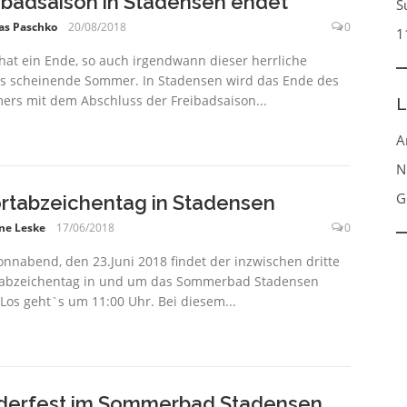
ibadsaison in Stadensen endet
S
as Paschko
20/08/2018
0
1
 hat ein Ende, so auch irgendwann dieser herrliche
s scheinende Sommer. In Stadensen wird das Ende des
rs mit dem Abschluss der Freibadsaison...
L
A
N
G
rtabzeichentag in Stadensen
ne Leske
17/06/2018
0
nnabend, den 23.Juni 2018 findet der inzwischen dritte
abzeichentag in und um das Sommerbad Stadensen
. Los geht`s um 11:00 Uhr. Bei diesem...
derfest im Sommerbad Stadensen