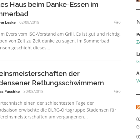
les Haus beim Danke-Essen im
mmerbad
N
ne Leske
02/09/2018
0
im Evers vom ISO-Vorstand am Grill. Es ist gut und richtig,
P
ben von Zeit zu Zeit danke zu sagen. Im Sommerbad
Z
nsen geschieht dieses...
L
G
einsmeisterschaften der
A
V
densener Rettungsschwimmern
as Paschko
30/08/2018
0
rtechnisch einen der schlechtesten Tage der
adsaison erwischte die DLRG-Ortsgruppe Stadensen für
Vereinsmeisterschaften am vergangenen...
0
G
0