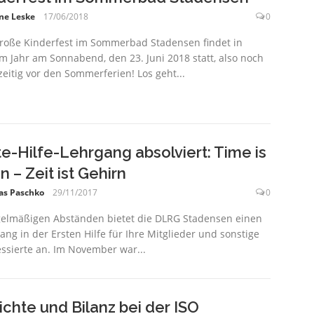
ne Leske
17/06/2018
0
roße Kinderfest im Sommerbad Stadensen findet in
m Jahr am Sonnabend, den 23. Juni 2018 statt, also noch
zeitig vor den Sommerferien! Los geht...
te-Hilfe-Lehrgang absolviert: Time is
n – Zeit ist Gehirn
as Paschko
29/11/2017
0
gelmäßigen Abständen bietet die DLRG Stadensen einen
ang in der Ersten Hilfe für Ihre Mitglieder und sonstige
essierte an. Im November war...
ichte und Bilanz bei der ISO