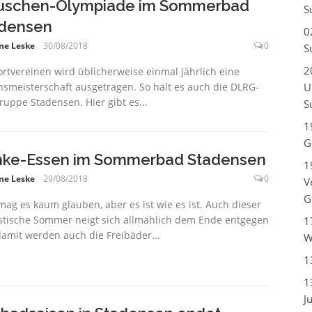
schen-Olympiade im Sommerbad
S
densen
0
ne Leske
30/08/2018
0
S
2
ortvereinen wird üblicherweise einmal jährlich eine
nsmeisterschaft ausgetragen. So hält es auch die DLRG-
U
ruppe Stadensen. Hier gibt es...
S
1
G
ke-Essen im Sommerbad Stadensen
1
ne Leske
29/08/2018
0
V
G
ag es kaum glauben, aber es ist wie es ist. Auch dieser
stische Sommer neigt sich allmählich dem Ende entgegen
1
amit werden auch die Freibäder...
W
1
1
J