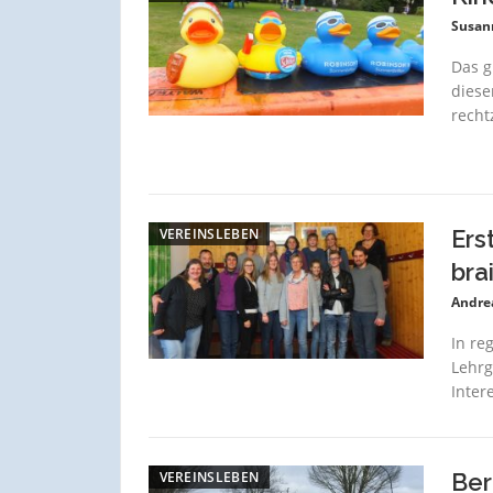
Susan
Das g
diese
recht
VEREINSLEBEN
Ers
brai
Andre
In re
Lehrg
Inter
VEREINSLEBEN
Ber