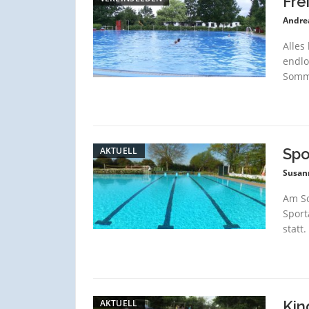
Fre
Andre
Alles
endlo
Somme
AKTUELL
Spo
Susan
Am So
Sport
statt
AKTUELL
Kin