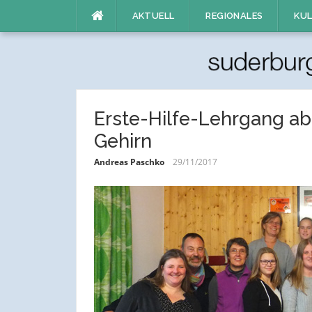
Direkt
AKTUELL
REGIONALES
KUL
zum
Inhalt
Erste-Hilfe-Lehrgang abso
Gehirn
Andreas Paschko
29/11/2017