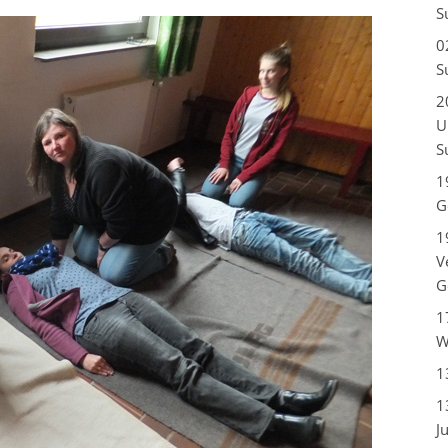
S
0
S
2
U
S
1
G
1
V
G
1
W
1
1
J