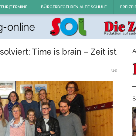
TUR|TERMINE
BÜRGERBEGEHREN ALTE SCHULE
FREIZEI
lviert: Time is brain – Zeit ist
A
0
S