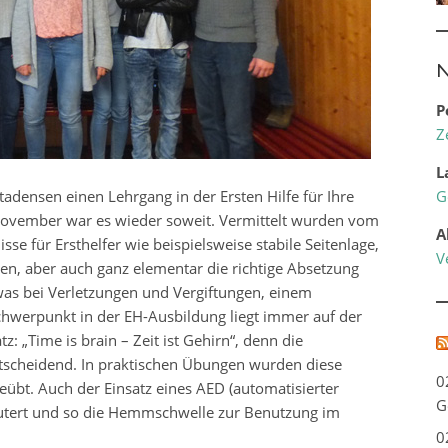
N
P
Z
L
adensen einen Lehrgang in der Ersten Hilfe für Ihre
G
m November war es wieder soweit. Vermittelt wurden vom
A
e für Ersthelfer wie beispielsweise stabile Seitenlage,
V
n, aber auch ganz elementar die richtige Absetzung
 was bei Verletzungen und Vergiftungen, einem
 Schwerpunkt in der EH-Ausbildung liegt immer auf der
: „Time is brain – Zeit ist Gehirn“, denn die
scheidend. In praktischen Übungen wurden diese
0
bt. Auch der Einsatz eines AED (automatisierter
G
läutert und so die Hemmschwelle zur Benutzung im
0