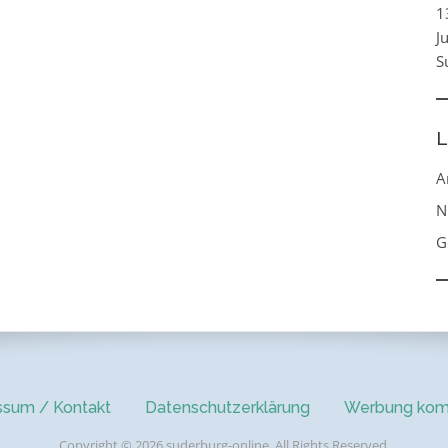
1
J
S
L
A
N
G
ssum / Kontakt
Datenschutzerklärung
Werbung kom
Copyright © 2026 suderburg-online. All Rights Reserved.