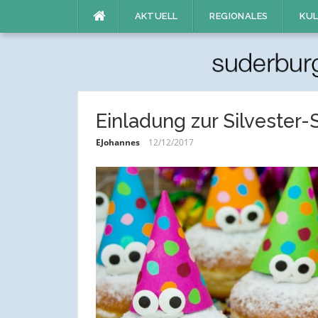
Direkt
AKTUELL
REGIONALES
KUL
zum
Inhalt
Einladung zur Silvester-
EJohannes
12/12/2017