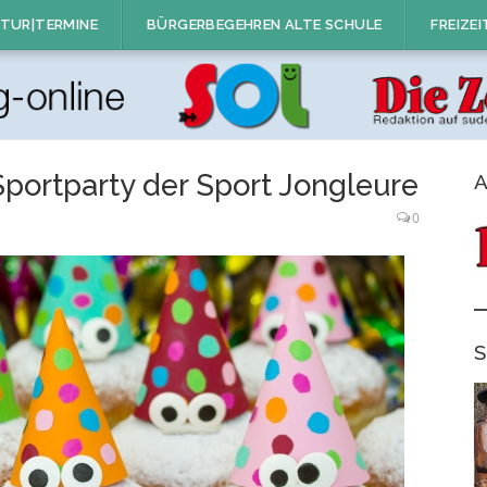
TUR|TERMINE
BÜRGERBEGEHREN ALTE SCHULE
FREIZEI
Sportparty der Sport Jongleure
A
0
S