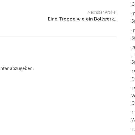
G
Nächster Artikel
0
Eine Treppe wie ein Bollwerk…
S
0
S
2
U
S
ntar abzugeben.
1
G
1
V
G
1
W
1