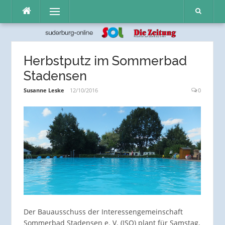
Direkt
Menü
zum
Inhalt
Herbstputz im Sommerbad
Stadensen
Susanne Leske
12/10/2016
0
Der Bauausschuss der Interessengemeinschaft
Sommerbad Stadensen e. V. (ISO) plant für Samstag,