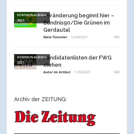
Veränderung beginnt hier –
KOMMUNALWAHL
2021
Bündnis90/Die Grünen im
Gerdautal
Niels Tümmler
12/08/2021
2
Kandidatenlisten der FWG
KOMMUNALWAHL
2021
stehen
Autor im Artikel
11/08/2021
0
Archiv der ZEITUNG: