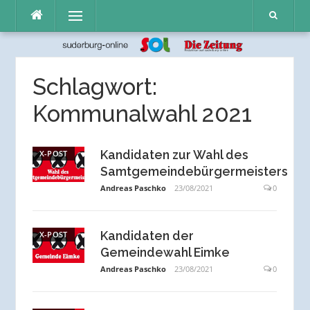
Direkt
Menü
zum
Inhalt
Schlagwort:
Kommunalwahl 2021
Kandidaten zur Wahl des
X-POST
Samtgemeindebürgermeisters
Andreas Paschko
23/08/2021
0
Kandidaten der
X-POST
Gemeindewahl Eimke
Andreas Paschko
23/08/2021
0