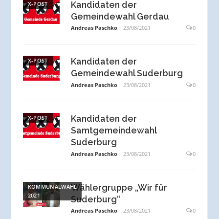
Kandidaten der
X-POST
Gemeindewahl Gerdau
Andreas Paschko
23/08/2021
0
Kandidaten der
X-POST
Gemeindewahl Suderburg
Andreas Paschko
23/08/2021
0
Kandidaten der
X-POST
Samtgemeindewahl
Suderburg
Andreas Paschko
23/08/2021
0
Wählergruppe „Wir für
KOMMUNALWAHL
2021
Suderburg“
Andreas Paschko
23/08/2021
0