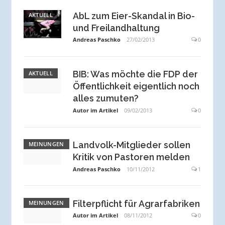
AbL zum Eier-Skandal in Bio-
AKTUELL
und Freilandhaltung
Andreas Paschko
27/02/2013
0
BIB: Was möchte die FDP der
AKTUELL
Öffentlichkeit eigentlich noch
alles zumuten?
Autor im Artikel
09/02/2013
0
Landvolk-Mitglieder sollen
MEINUNGEN
Kritik von Pastoren melden
Andreas Paschko
10/11/2012
1
Filterpflicht für Agrarfabriken
MEINUNGEN
Autor im Artikel
08/11/2012
0