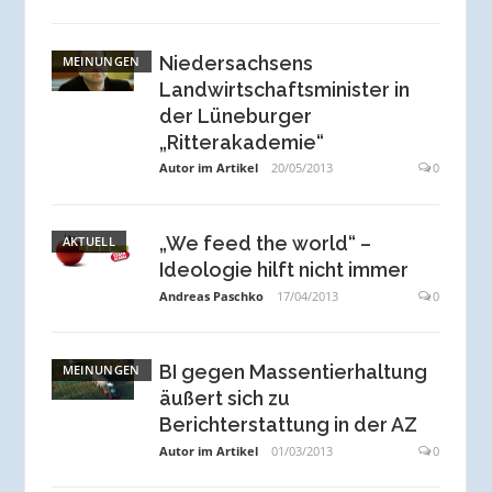
Niedersachsens
MEINUNGEN
Landwirtschaftsminister in
der Lüneburger
„Ritterakademie“
Autor im Artikel
20/05/2013
0
„We feed the world“ –
AKTUELL
Ideologie hilft nicht immer
Andreas Paschko
17/04/2013
0
BI gegen Massentierhaltung
MEINUNGEN
äußert sich zu
Berichterstattung in der AZ
Autor im Artikel
01/03/2013
0