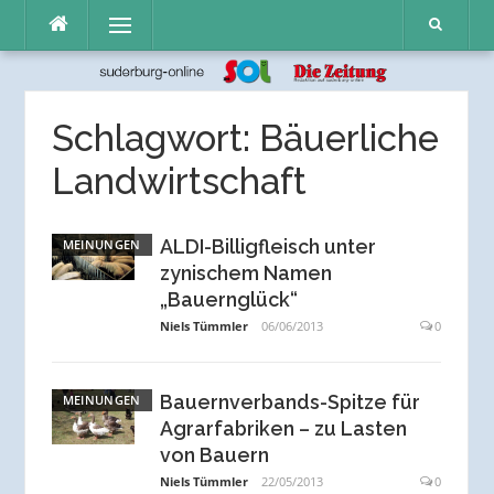
Direkt
Menü
zum
Inhalt
Schlagwort:
Bäuerliche
Landwirtschaft
ALDI-Billigfleisch unter
MEINUNGEN
zynischem Namen
„Bauernglück“
Niels Tümmler
06/06/2013
0
Bauernverbands-Spitze für
MEINUNGEN
Agrarfabriken – zu Lasten
von Bauern
Niels Tümmler
22/05/2013
0