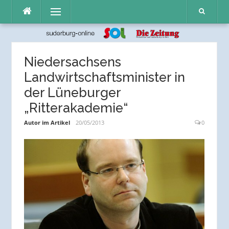
Direkt
Menü
zum
Inhalt
Niedersachsens
Landwirtschaftsminister in
der Lüneburger
„Ritterakademie“
Autor im Artikel
20/05/2013
0