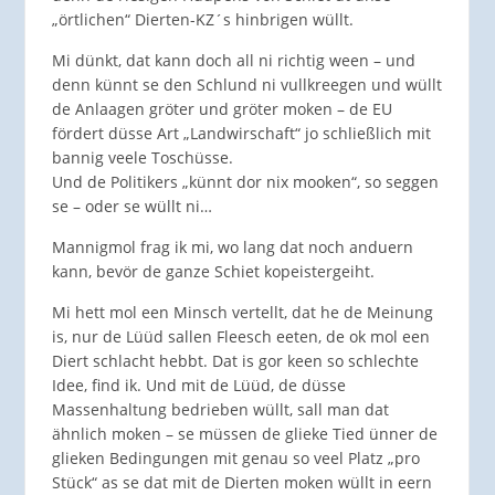
„örtlichen“ Dierten-KZ´s hinbrigen wüllt.
Mi dünkt, dat kann doch all ni richtig ween – und
denn künnt se den Schlund ni vullkreegen und wüllt
de Anlaagen gröter und gröter moken – de EU
fördert düsse Art „Landwirschaft“ jo schließlich mit
bannig veele Toschüsse.
Und de Politikers „künnt dor nix mooken“, so seggen
se – oder se wüllt ni…
Mannigmol frag ik mi, wo lang dat noch anduern
kann, bevör de ganze Schiet kopeistergeiht.
Mi hett mol een Minsch vertellt, dat he de Meinung
is, nur de Lüüd sallen Fleesch eeten, de ok mol een
Diert schlacht hebbt. Dat is gor keen so schlechte
Idee, find ik. Und mit de Lüüd, de düsse
Massenhaltung bedrieben wüllt, sall man dat
ähnlich moken – se müssen de glieke Tied ünner de
glieken Bedingungen mit genau so veel Platz „pro
Stück“ as se dat mit de Dierten moken wüllt in eern