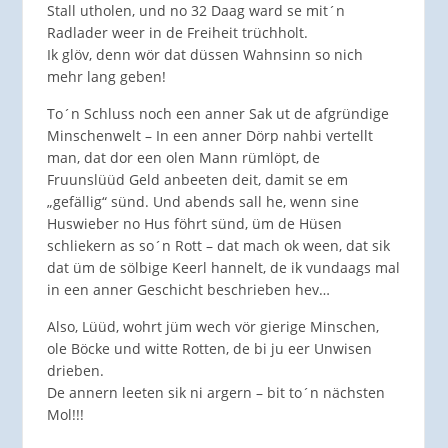
Stall utholen, und no 32 Daag ward se mit´n
Radlader weer in de Freiheit trüchholt.
Ik glöv, denn wör dat düssen Wahnsinn so nich
mehr lang geben!
To´n Schluss noch een anner Sak ut de afgründige
Minschenwelt – In een anner Dörp nahbi vertellt
man, dat dor een olen Mann rümlöpt, de
Fruunslüüd Geld anbeeten deit, damit se em
„gefällig“ sünd. Und abends sall he, wenn sine
Huswieber no Hus föhrt sünd, üm de Hüsen
schliekern as so´n Rott – dat mach ok ween, dat sik
dat üm de sölbige Keerl hannelt, de ik vundaags mal
in een anner Geschicht beschrieben hev…
Also, Lüüd, wohrt jüm wech vör gierige Minschen,
ole Böcke und witte Rotten, de bi ju eer Unwisen
drieben.
De annern leeten sik ni argern – bit to´n nächsten
Mol!!!