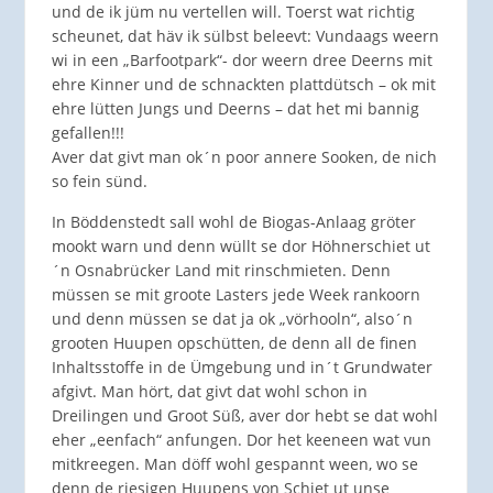
und de ik jüm nu vertellen will. Toerst wat richtig
scheunet, dat häv ik sülbst beleevt: Vundaags weern
wi in een „Barfootpark“- dor weern dree Deerns mit
ehre Kinner und de schnackten plattdütsch – ok mit
ehre lütten Jungs und Deerns – dat het mi bannig
gefallen!!!
Aver dat givt man ok´n poor annere Sooken, de nich
so fein sünd.
In Böddenstedt sall wohl de Biogas-Anlaag gröter
mookt warn und denn wüllt se dor Höhnerschiet ut
´n Osnabrücker Land mit rinschmieten. Denn
müssen se mit groote Lasters jede Week rankoorn
und denn müssen se dat ja ok „vörhooln“, also´n
grooten Huupen opschütten, de denn all de finen
Inhaltsstoffe in de Ümgebung und in´t Grundwater
afgivt. Man hört, dat givt dat wohl schon in
Dreilingen und Groot Süß, aver dor hebt se dat wohl
eher „eenfach“ anfungen. Dor het keeneen wat vun
mitkreegen. Man döff wohl gespannt ween, wo se
denn de riesigen Huupens von Schiet ut unse