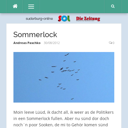
Direkt
Menü
zum
Inhalt
Sommerlock
Andreas Paschko
30/08/2012
0
Moin leeve Lüüd, ik dacht all, ik weer as de Politikers
in een Sommerlock fullen. Aber nu sünd dor doch
noch´n poor Sooken, de mi to Gehör komen sünd