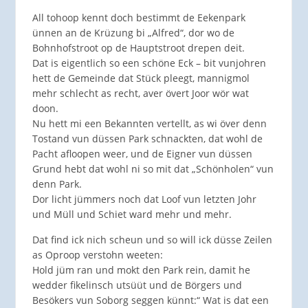
All tohoop kennt doch bestimmt de Eekenpark
ünnen an de Krüzung bi „Alfred“, dor wo de
Bohnhofstroot op de Hauptstroot drepen deit.
Dat is eigentlich so een schöne Eck – bit vunjohren
hett de Gemeinde dat Stück pleegt, mannigmol
mehr schlecht as recht, aver övert Joor wör wat
doon.
Nu hett mi een Bekannten vertellt, as wi över denn
Tostand vun düssen Park schnackten, dat wohl de
Pacht afloopen weer, und de Eigner vun düssen
Grund hebt dat wohl ni so mit dat „Schönholen“ vun
denn Park.
Dor licht jümmers noch dat Loof vun letzten Johr
und Müll und Schiet ward mehr und mehr.
Dat find ick nich scheun und so will ick düsse Zeilen
as Oproop verstohn weeten:
Hold jüm ran und mokt den Park rein, damit he
wedder fikelinsch utsüüt und de Börgers und
Besökers vun Soborg seggen künnt:“ Wat is dat een