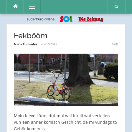
Direkt
Menü
zum
Inhalt
Eekbööm
Niels Tümmler
20/07/2012
0
Moin leeve Lüüd, düt mol will ick jii wat vertellen
vun een anner komisch Geschicht, de mi vundags to
Gehör komen is.