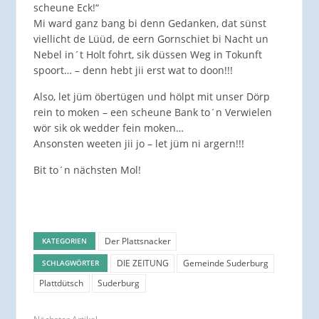
scheune Eck!“
Mi ward ganz bang bi denn Gedanken, dat sünst
viellicht de Lüüd, de eern Gornschiet bi Nacht un
Nebel in´t Holt fohrt, sik düssen Weg in Tokunft
spoort… – denn hebt jii erst wat to doon!!!
Also, let jüm öbertügen und hölpt mit unser Dörp
rein to moken – een scheune Bank to´n Verwielen
wör sik ok wedder fein moken…
Ansonsten weeten jii jo – let jüm ni argern!!!
Bit to´n nächsten Mol!
Der Plattsnacker
KATEGORIEN
DIE ZEITUNG
Gemeinde Suderburg
SCHLAGWÖRTER
Plattdütsch
Suderburg