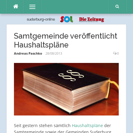
Direkt
Menü
zum
Inhalt
Samtgemeinde veröffentlicht
Haushaltspläne
Andreas Paschko
28/08/2013
0
Seit gestern stehen sämtlich
Haushaltspläne
der
Samtgemeinde sowie der Gemeinden Suderburg,