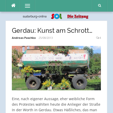
Direkt
Menü
zum
Inhalt
Gerdau: Kunst am Schrott…
Andreas Paschko
25/08/2013
4
Eine, nach eigener Aussage, eher weibliche Form
des Protestes wählten heute die Anlieger der Straße
In der Worth in Gerdau. Etwas Häßliches, das man