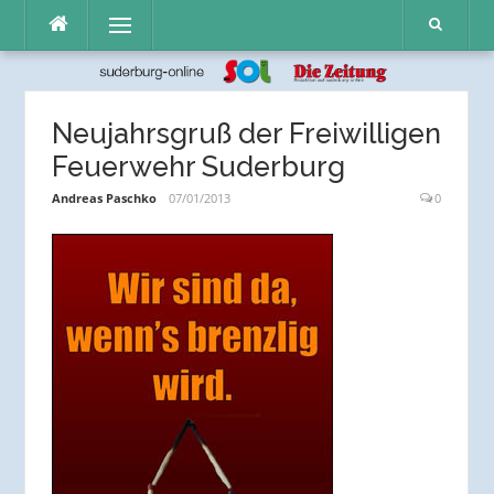
Direkt
Menü
zum
Inhalt
Neujahrsgruß der Freiwilligen
Feuerwehr Suderburg
Andreas Paschko
07/01/2013
0