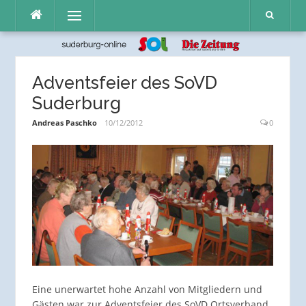
Direkt
Menü
zum
Inhalt
Adventsfeier des SoVD
Suderburg
Andreas Paschko
10/12/2012
0
Eine unerwartet hohe Anzahl von Mitgliedern und
Gästen war zur Adventsfeier des SoVD Ortsverband