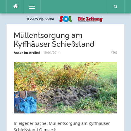
Direkt
Menü
zum
Inhalt
Müllentsorgung am
Kyffhäuser Schießstand
Autor im Artikel
19/01/2014
0
In eigener Sache: Müllentsorgung am Kyffhäuser
Schießstand Olmseck