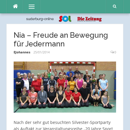
Direkt
Menü
zum
Inhalt
Nia – Freude an Bewegung
für Jedermann
EJohannes
25/01/2014
0
Nach der sehr gut besuchten Silvester-Sportparty
als Auftakt zur Veranstaltungsreihe „20 Jahre Sport