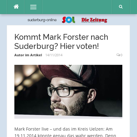
Direkt
Menü
zum
Inhalt
Kommt Mark Forster nach
Suderburg? Hier voten!
Autor im Artikel
14/11/2014
0
Mark Forster live – und das im Kreis Uelzen: Am
19.11.2014 könnte genau das wahr werden. Denn