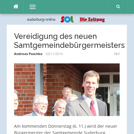
Direkt
Menü
zum
Inhalt
Vereidigung des neuen
Samtgemeindebürgermeisters
Andreas Paschko
03/11/2014
0
Am kommenden Donnerstag (6. 11.) wird der neuer
Bürgermeister der Samtgemeinde Suderburg,