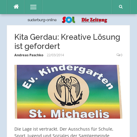
Direkt
Menü
zum
Inhalt
Kita Gerdau: Kreative Lösung
ist gefordert
Andreas Paschko
22/03/2014
0
Die Lage ist vertrackt. Der Ausschuss für Schule,
Sport, Jugend und Soziales der Samtgemeinde