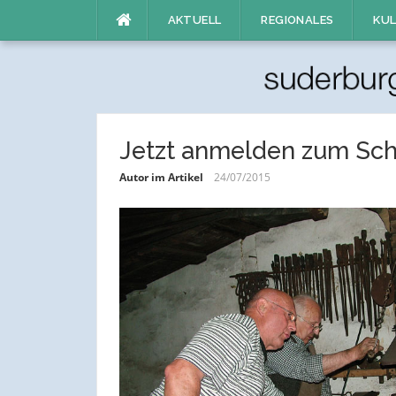
Direkt
AKTUELL
REGIONALES
KUL
zum
Inhalt
Jetzt anmelden zum Sc
Autor im Artikel
24/07/2015