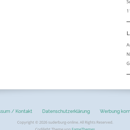
S
1
L
A
N
G
ssum / Kontakt
Datenschutzerklärung
Werbung kom
Copyright © 2026 suderburg-online. All Rights Reserved.
Codilight Theme von
FameThemes