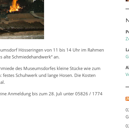
N
P
Z
L
eumsdorf Hösseringen von 11 bis 14 Uhr im Rahmen
G
as alte Schmiedehandwerk“ an.
A
Schmiede des Museumsdorfes kleine Stücke wie zum
V
en: festes Schuhwerk und lange Hosen. Die Kosten
al.
eine Anmeldung bis zum 28. Juli unter 05826 / 1774
0
G
0