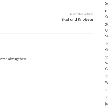
S
0
Nächster Artikel
S
Skat und Knobeln
2
U
S
1
G
1
ntar abzugeben.
V
G
1
W
1
1
J