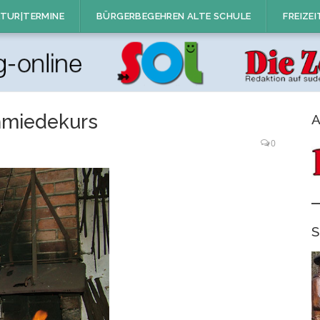
TUR|TERMINE
BÜRGERBEGEHREN ALTE SCHULE
FREIZEI
hmiedekurs
A
0
S