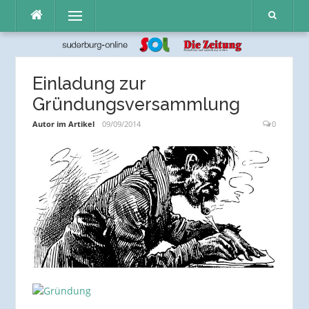
Direkt
Menü
zum
Inhalt
Einladung zur
Gründungsversammlung
Autor im Artikel
09/09/2014
0