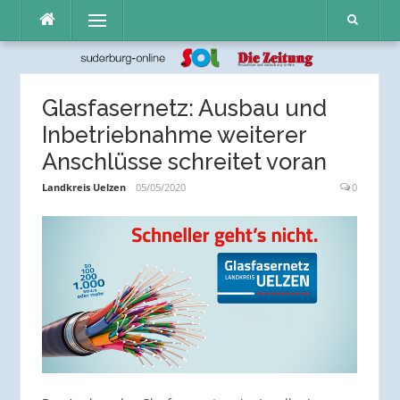
Direkt
Menü
zum
Inhalt
Glasfasernetz: Ausbau und
Inbetriebnahme weiterer
Anschlüsse schreitet voran
Landkreis Uelzen
05/05/2020
0