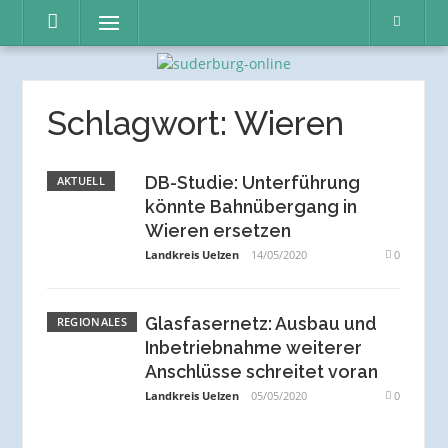
Direkt
Menü
zum
Inhalt
Schlagwort:
Wieren
DB-Studie: Unterführung
AKTUELL
könnte Bahnübergang in
Wieren ersetzen
Landkreis Uelzen
14/05/2020
0
Glasfasernetz: Ausbau und
REGIONALES
Inbetriebnahme weiterer
Anschlüsse schreitet voran
Landkreis Uelzen
05/05/2020
0